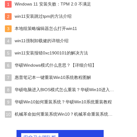
阿里云盘
阿里
远程
photosho
apk
DW
Windows 11 安装失败：TPM 2.0 不满足
1
兽世界
视频剪辑
win10专业
视频转换
pr2020
win11安装跳过tpm的方法介绍
2
硬盘安装器
红警2
3dmax
3D
剪
Hdtune
内
ug
office2007
AutoCAD
模拟器
ME
本地组策略编辑器怎么打开win11
3
aster
IE
爱奇艺
CCleaner
ltsc
WIN7旗舰
win11强制卸载健的详细介绍
4
ows server 2019
PE
Internet Explorer
Internet Explorer
仿宋GB
一键还原
qq影音
win7旗舰版激活
win11安装报错0xc1900101的解决方法
5
2003
IE8
下载
SolidWorks
bt
HP
华硕Windows模式什么意思？【详细介绍】
6
AD
AutoCAD2018
钉钉
模拟器
映像文件
R
offic
DE
pc
精简版
Visio
Auto CAD
惠普笔记本一键重装Win10系统教程图解
7
一键还原
pr
火绒安全
火狐
分区
门禁卡
华硕电脑进入BIOS模式怎么重装？华硕Win10进入BIOS重装系统教程
想
8
photoshop cs6
office 2016
word
一键ghost
lightroom
CorelDRAW
AU
usb3.0
3.0
3.0
华硕Win10如何重装系统？华硕Win10系统重装教程
9
e20
office 2016
AutoCAD2007
帧
win10企业版
iso
植物大战
一键备份
WinRAR
系统激活
密
机械革命如何重装系统Win10？机械革命重装系统Win10的方法
10
dll修复
spss
驱动精灵
驱动精灵
VS
visual
WINRAR
server
播放器
ie11
思维导图