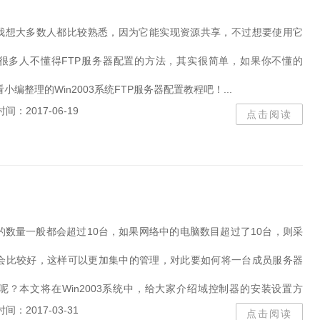
corelDRAW
证件照
IP地址
zip
win10
器我想大多数人都比较熟悉，因为它能实现资源共享，不过想要使用它
虚拟
低格
识别
测
连点
21H2
深度
很多人不懂得FTP服务器配置的方法，其实很简单，如果你不懂的
亿图
大势至
designe
编整理的Win2003系统FTP服务器配置教程吧！...
fiddler
视频压缩
压
时间：2017-06-19
输入法
sniffer
python
点击阅读
c++
点击
数据恢复
vmware
Adobe Illustrator
ghost
office2019激活
draw
premi
格式化
phpstudy
Word
视频
win10计划
内存检测工具
的数量一般都会超过10台，如果网络中的电脑数目超过了10台，则采
excel
电子书
爱剪辑
会比较好，这样可以更加集中的管理，对此要如何将一台成员服务器
rar
迅捷
VMware
压
coreldraw
学习通
呢？本文将在Win2003系统中，给大家介绍域控制器的安装设置方
work
编程软件
work
时间：2017-03-31
点击阅读
project
mor
2010