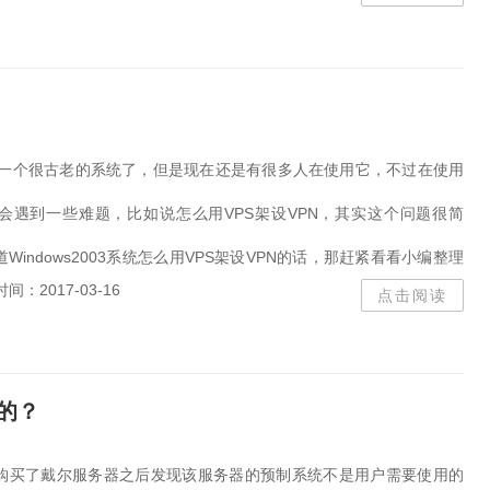
维导图
Xmind
dnf
A
相机
2d
Windows 1
win10破解
wall
wall
nba
系统备份
我的
studio
Au
云计价平台
投屏
pre
premiere
003是一个很古老的系统了，但是现在还是有很多人在使用它，不过在使用
solid
电脑健康
电脑
会遇到一些难题，比如说怎么用VPS架设VPN，其实这个问题很简
AutoCAD 2018
谷歌
游戏平台
苹果
servi
Windows2003系统怎么用VPS架设VPN的话，那赶紧看看小编整理
photoshop
camtasia
时间：2017-03-16
点击阅读
03系统VPS架设VPN教程吧！...
pro
csgo
计算
VMWare FUSION
outloo
图
Cad2010
装机大师
snmp
mind
Camtasi
统的？
预览体验计划
0x000007
系统盘
win7纯净
vc
购买了戴尔服务器之后发现该服务器的预制系统不是用户需要使用的
CAD2018
CAF
20h