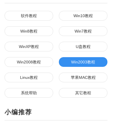
果电脑装win10
ae
数据恢复
autocad
autocad
visio
mindmanager
server
2007
驱动
PS
软件教程
Win10教程
Alias
dreamweaver
还原
PS
LTSC
crystal
笔记本
vector
autoCAD
运行库
天正建筑
Win8教程
Win7教程
LO
SQL
数据库
SQL
keyshot
win10镜像
10激活
CDR
网卡驱动
格式工厂
鲁大师
wps
WinXP教程
U盘教程
OFFICE
驱动人生
AUTOCAD
硬盘
ai
分区
件
visio
谷歌浏览器
纯净
纯净
微博
PDF
Win2008教程
Win2003教程
pe
显卡排名
Win1
Win11
pdf
系统之家
油猴
off
鲁大师
一键重装
WPS
录屏
Linux教程
苹果MAC教程
动
win10专业版激活
WIN11激活
windows se
笔
一键安装
adobe illustrator
百度网盘
solidworks
系统帮助
其它教程
音乐
酷我
media
potplayer
U盘启动盘
net
office 2019
Microsoft Office
2010
光盘刻录
VM
VM
ie
ie
AE
鼠标
EXCEL
小编推荐
98
装机大师
番茄
solidwork
office激活
cp140
vb
数据恢复
CS6
3dmark
photo