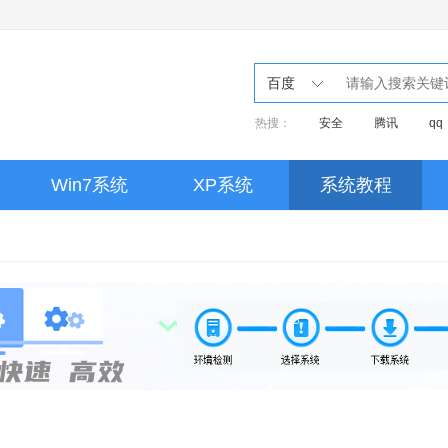
百度
热搜：
安全
腾讯
qq
音乐
win7
xp原版
ip
kms
许可证
2007
Win7系统
XP系统
系统教程
控制
激活
UEFI
u盘
Windows8
鸿蒙
cad2010
Ps字体
Ps
ps
谷歌浏览器
ultra
office2016
CAD
CA
Photoshop
Office激活
驱动
excel
迅雷
server 2012
腾讯会议
vm
AI
dw
ACCESS
视频剪辑
adobe
视