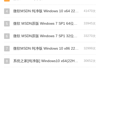
店
完美世界
autocad2007
鼠标指针
windows
浏览器
office 2013
access
3ds max
cad软件
微软MSDN 纯净版 Windows 10 x64 22H2 专业版 2022年10月更新
4
41470次
dmark
完美
st
OFFICE2007
OFFICE2010
微软 MSDN原版 Windows 7 SP1 64位旗舰版 ISO镜像 (Win7 64位)
5
33945次
化
系统优化大师
系统之家重装
asus
华硕
VC
修复
PE
中望CAD
搜狗拼音
360
华
微软 MSDN原版 Windows 7 SP1 32位专业版 ISO镜像 (Win7 32位)
6
33270次
visi
ie浏览器
e浏览器
加密软件
deepin
一键
Adobe Acrobat
ITOOLS
WINPE
主题
steam
微软MSDN 纯净版 Windows 10 x86 22H2 专业版 2022年10月更新
7
32999次
wav
CAD2019
6ba
虚拟光驱
HP
off
网盘
万能驱动
3D MAX
pdf
2008
系统之家[纯净版] Windows10 x64(22H2)V2023
8
30652次
idworks
OPDF
理正
帝国时代
帝国时代2
拯
QQ
图片编辑
crt
CRT
刷机
一键激活
extractor
麒麟
Premiere Pro
Premiere
2008
mix
ahci
ADOBE
iso
heu kms
1909
简
MP3
ios
pdf转word
网易邮箱
.net
4.0
win7系统
win7系统64位
平板
酷狗音乐
VNC
vnc
HD
see
DirectX
Mac photoshop
AD2018
远程桌面
监控
红警
安卓
845