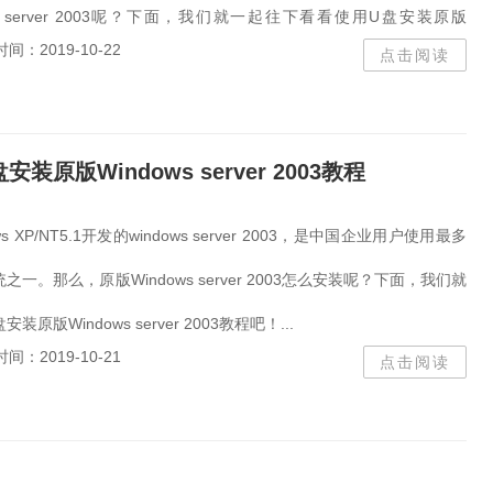
共享
Ccleaner
Pho
ws server 2003呢？下面，我们就一起往下看看使用U盘安装原版
WIN10.gho
魔兽
魔
时间：2019-10-22
点击阅读
r 2003的教程吧！...
adobe
PDF
扫描
win11
office 2010
Adobe
cs6
1909
版
wps
激活码
wind
安装原版Windows server 2003教程
Java
密码
向日葵
Win10纯净版
gho
IE
s XP/NT5.1开发的windows server 2003，是中国企业用户使用最多
CAD2019
ai
AutoC
endnote
CPU-Z
RA
一。那么，原版Windows server 2003怎么安装呢？下面，我们就
磁盘
audacity
一键
原版Windows server 2003教程吧！...
破解
文字转语音
联
ghost
adv
最新
时间：2019-10-21
点击阅读
死机
mathtype
offic
Adobe
Windows 11
码
系统密码
格式工厂
studio
deepin
mac