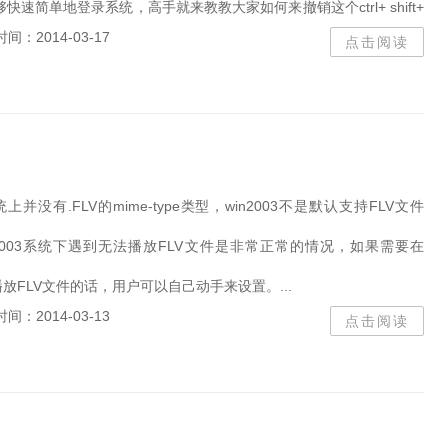
Adobe Photoshop
WIN1
速简单地登录系统，高手就来教教大家如何来撤销这个ctrl+ shift+
barten
bar
win
时间：2014-03-17
点击阅读
WIN7
截图软件
字体
uc浏览器
浏览器
淘
ssd
重装系统
文件恢
DW
Dream
cs
LTSC
爱奇艺
输入法
联想win10系统
免激活
统上并没有.FLV的mime-type类型，win2003不是默认支持FLV文件
小马
软碟通
km
BootCamp
2012 r2
2003系统下遇到无法播放FLV文件是非常正常的情况，如果需要在
axure
Diskgenius
中播放FLV文件的话，用户可以自己动手来设置。...
迅雷影音
disk
win2
时间：2014-03-13
NET3.5
使命召唤
te
点击阅读
onekey
windows运行库
Windows2008r2
教程
PHOTO
安卓系统
of
win10纯净版
神龙
pycharm
pycharm
B