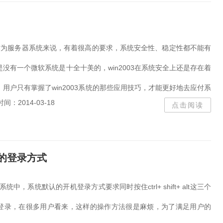
小米8
石大师
硬盘安
AUTO cad
VMWARE
歌曲下载
WINRAR
acdsee
pdf软件
cad
2003作为服务器系统来说，有着很高的要求，系统安全性、稳定性都不能有
3DMark06
CAD 2007
没有一个微软系统是十全十美的，win2003在系统安全上还是存在着
字体
打字练习
22
管
Microsoft Edge
制作
用户只有掌握了win2003系统的那些应用技巧，才能更好地去应付系
神州
相册
CAD字体
时间：2014-03-18
点击阅读
windows media
sketch
dreamweaver
打印机
启动盘
PE工具
福昕
罗技
CAD20
2016
alt的登录方式
USB
CPU
WIN10
workstation
ftp
硬盘分区
2022
server 2022
A
003系统中，系统默认的开机登录方式要求同时按住ctrl+ shift+ alt这三个
winscp
IDM
AD
登录，在很多用户看来，这样的操作方法很是麻烦，为了满足用户的
E5
搜索
cam