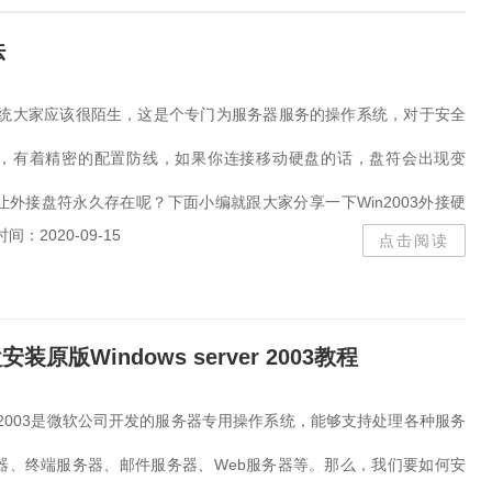
teamviewer
KMS
苹
eps
cpu
cpu-z
法
游戏
Visio
极速
word
YY
金士顿U盘
003系统大家应该很陌生，这是个专门为服务器服务的操作系统，对于安全
PDF
植物大战僵尸
，有着精密的配置防线，如果你连接移动硬盘的话，盘符会出现变
gpu
windows
WIN
Windows激活
纯净版
外接盘符永久存在呢？下面小编就跟大家分享一下Win2003外接硬
助手
笔记本电脑
压缩软
时间：2020-09-15
点击阅读
转word
解压
cad2021
设置方...
deep
java
虚拟机
分区
OFFICE
网卡驱
记本
硬盘检测
fx
SW
安装原版Windows server 2003教程
solidworks
美图秀秀
老毛桃
游戏
dream
RAR
edge
U盘启动
erver 2003是微软公司开发的服务器专用操作系统，能够支持处理各种服务
精简版
浩辰cad
ppt
器、终端服务器、邮件服务器、Web服务器等。那么，我们要如何安
CAD2008
flash
msv