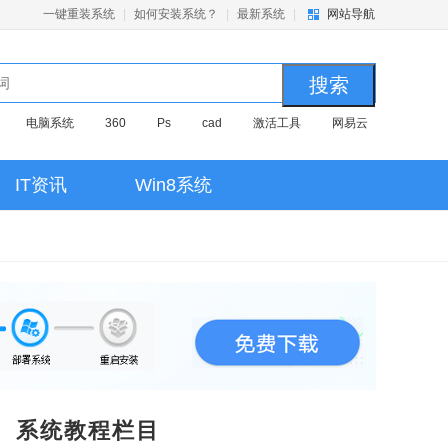
一键重装系统
|
如何安装系统？
|
最新系统
|
网站导航
电脑系统
360
Ps
cad
激活工具
网易云
我的世界
office
win10
证书过期
WPS
autoCAD2014
cad2014
Win10
qq浏览器
远程
IT资讯
Win8系统
U盘
dw
PHOTOSHOP
Windows10
photoshop
系统
华为
21390
xp
网卡
Ps2019
 cs6
Win10激活
设置u盘
电脑系统下载
cad2018
33
安卓模拟器
局域网
戴尔笔记本
office
D
photoshop
家庭版
office2010
专业版
备份系统
PDF压缩
win10激活
AI
ps
镜像
迅雷
winrar
au
大白菜
pr
PR
windows
USB驱动
MSVCP
解压
winra
虚拟机
cad
双系统安装
系统激活工具
win8
会声会影
系统教程栏目
频
Adobe Premiere Pro
Analyzer
team
远程