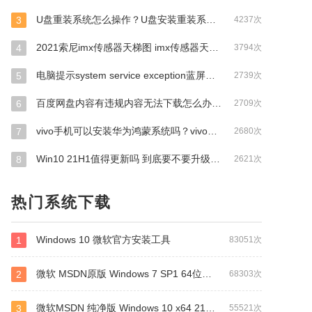
DB
QQ影音
PHOTOSHOP
OA
广联达
相机
U盘重装系统怎么操作？U盘安装重装系统步骤图解
3
4237次
0
DISK
eagle
办公软件
浩辰CAD
editplus
2021索尼imx传感器天梯图 imx传感器天梯图排行榜2021
4
3794次
paper
cdr
OFFICE 2016
CAD2007
老毛桃
软件管家
百度网盘
pdf阅读器
哔哩哔哩
visual
电脑提示system service exception蓝屏怎么办？三种方法解决！
5
2739次
转PDF
win7
管理
身份
企业版
清理
百度网盘内容有违规内容无法下载怎么办？百度网盘内容有违规内容无法下载解决办法
6
2709次
系统
闪客
硕思闪客
启动
dll修复工具
安全
酷狗
win2008
VMware
微信
微信
vivo手机可以安装华为鸿蒙系统吗？vivo鸿蒙系统怎么申请？
7
2680次
office 2021
winRAR
视频播放
联想系统
mac
Win10 21H1值得更新吗 到底要不要升级到21H1
8
2621次
ce
一键GHOST
acrobat
ccleaner
系统U盘
备份还原
origin
wallpaper
蓝牙
蓝牙驱动
Adobe Photoshop
Office
adobe reader
VMW
热门系统下载
k
草图大师
Photoshop cs6
star
spss
Cad看
Sol
五笔
win10家庭版激活
Defender
flash
Windows 10 微软官方安装工具
1
83051次
a
赤兔
腾讯
腾讯视频
dll
fl
文件恢复
09
股市
电脑温度
su
von
刻录
密钥
微软 MSDN原版 Windows 7 SP1 64位专业版 ISO镜像 (Win7 64位)
2
68303次
dev
qu
倒计时
LR
grammarly
2
放大镜
magic
放大
dsc
办公
WORD
微软MSDN 纯净版 Windows 10 x64 21H2 专业版 2022年4月更新
3
55521次