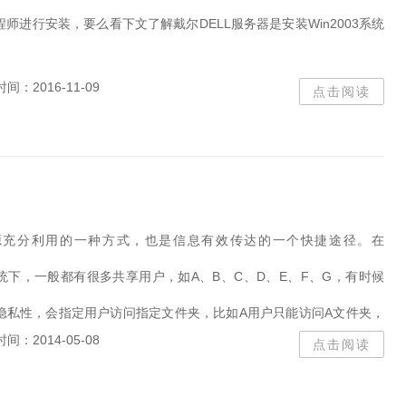
Word
解压缩
微软商
师进行安装，要么看下文了解戴尔DELL服务器是安装Win2003系统
server
windows server 2016
爱思助手
电脑管家
3
pe系统
投屏
系统优
时间：2016-11-09
点击阅读
vc++
offic
加密
硕
vmware
管理系统
重装
黑云
Nero
Pr
看图
图片查看
iobit
Office 201
Easy
kali
steam下载
暴风
Sol
源充分利用的一种方式，也是信息有效传达的一个快捷途径。在
救者
viso
视频转换
2014
CAD2014
OC
003系统下，一般都有很多共享用户，如A、B、C、D、E、F、G，有时候
WIN7
火绒
win8
隐私性，会指定用户访问指定文件夹，比如A用户只能访问A文件夹，
Windows 7
排版
精
时间：2014-05-08
framework 4.0
点击阅读
.net framework 
么实现呢...
adobe全家桶
u盘工具
镜像
朋友圈
AUTOC