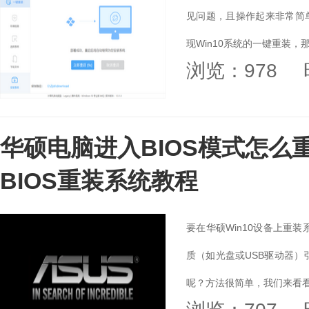
见问题，且操作起来非常简
现Win10系统的一键重装
浏览：978
键重装Win10系统，...
华硕电脑进入BIOS模式怎么重
BIOS重装系统教程
要在华硕Win10设备上重
质（如光盘或USB驱动器）
呢？方法很简单，我们来看看下