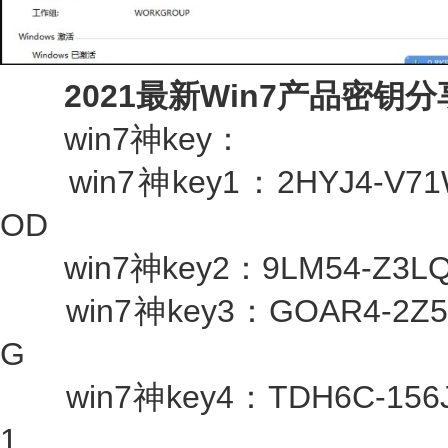
2021最新Win7产品密钥分
win7神key：
win7神key1：2HYJ4-V71W
OD
win7神key2：9LM54-Z3LQ1-
win7神key3：GOAR4-2Z5KH
G
win7神key4：TDH6C-156JD
1