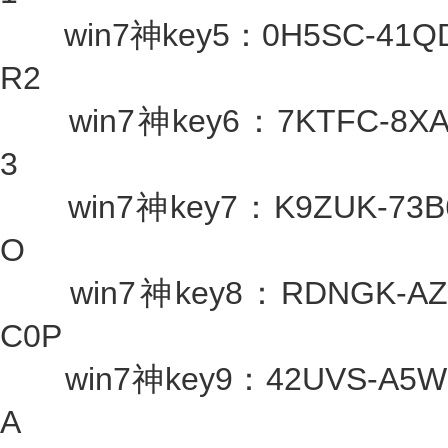
win7神key5：0H5SC-41QD
R2
win7神key6：7KTFC-8XA78
3
win7神key7：K9ZUK-73B65
O
win7神key8：RDNGK-AZV1
C0P
win7神key9：42UVS-A5W0H
A