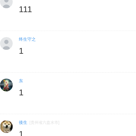
111
终生守之
1
东
1
後生
[
贵州省六盘水市
]
1