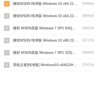
微软MSDN 纯净版 Windows 10 x64 21H2 专业版 2022年4月更新
3
51989次
店
完美世界
autocad2007
鼠标指针
windows
浏览器
office 2013
access
3ds max
cad软件
微软MSDN 纯净版 Windows 10 x64 22H2 专业版 2022年10月更新
4
39645次
dmark
完美
st
OFFICE2007
OFFICE2010
化
系统优化大师
系统之家重装
asus
华硕
微软 MSDN原版 Windows 7 SP1 64位旗舰版 ISO镜像 (Win7 64位)
5
32912次
VC
修复
PE
中望CAD
搜狗拼音
360
华
visi
ie浏览器
e浏览器
加密软件
deepin
一键
微软MSDN 纯净版 Windows 10 x86 22H2 专业版 2022年10月更新
6
32117次
Adobe Acrobat
ITOOLS
WINPE
主题
steam
wav
CAD2019
6ba
虚拟光驱
HP
off
微软 MSDN原版 Windows 7 SP1 32位专业版 ISO镜像 (Win7 32位)
7
32086次
网盘
万能驱动
3D MAX
pdf
2008
idworks
OPDF
理正
帝国时代
帝国时代2
拯
系统之家[纯净版] Windows10 x64(22H2)V2023
8
27912次
QQ
图片编辑
crt
CRT
刷机
一键激活
extractor
麒麟
Premiere Pro
Premiere
2008
mix
ahci
ADOBE
iso
heu kms
1909
简
MP3
ios
pdf转word
网易邮箱
.net
4.0
win7系统
win7系统64位
平板
酷狗音乐
VNC
vnc
HD
see
DirectX
Mac photoshop
AD2018
远程桌面
监控
红警
安卓
845