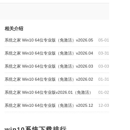
果电脑装win10
ae
数据恢复
autocad
autocad
visio
mindmanager
server
2007
驱动
PS
Alias
dreamweaver
还原
PS
LTSC
crystal
笔记本
vector
autoCAD
运行库
天正建筑
相关介绍
LO
SQL
数据库
SQL
keyshot
win10镜像
系统之家 Win10 64位专业版（免激活）v2026.05
05-01
10激活
CDR
网卡驱动
格式工厂
鲁大师
wps
OFFICE
驱动人生
AUTOCAD
硬盘
ai
分区
系统之家 Win10 64位专业版（免激活）v2026.04
03-31
件
visio
谷歌浏览器
纯净
纯净
微博
PDF
pe
显卡排名
Win1
Win11
pdf
系统之家
系统之家 Win10 64位专业版（免激活）v2026.03
03-03
油猴
off
鲁大师
一键重装
WPS
录屏
系统之家 Win10 64位专业版（免激活）v2026.02
01-31
动
win10专业版激活
WIN11激活
windows se
笔
一键安装
adobe illustrator
百度网盘
solidworks
系统之家 Win10 64位专业版v2026.01（免激活）
01-02
音乐
酷我
media
potplayer
U盘启动盘
net
office 2019
Microsoft Office
2010
光盘刻录
系统之家 Win10 64位专业版（免激活）v2025.12
12-03
VM
VM
ie
ie
AE
鼠标
EXCEL
98
装机大师
番茄
solidwork
office激活
cp140
vb
数据恢复
CS6
3dmark
photo
win10系统下载排行