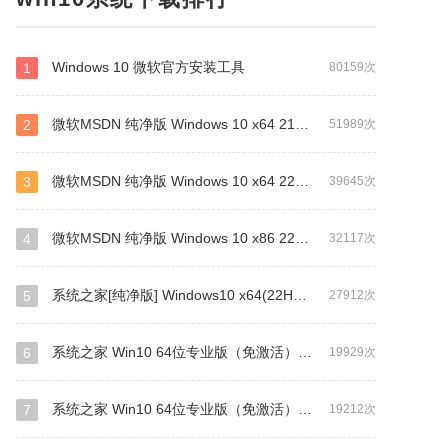
阿里云盘
阿里
远程
photosho
apk
DW
兽世界
视频剪辑
win10专业
视频转换
pr2020
硬盘安装器
红警2
3dmax
3D
剪
Hdtune
Windows 10 微软官方安装工具
1
80159次
内
ug
office2007
AutoCAD
模拟器
ME
aster
IE
爱奇艺
CCleaner
ltsc
WIN7旗舰
微软MSDN 纯净版 Windows 10 x64 21H2 专业版 2022年4月更新
2
51989次
ows server 2019
PE
Internet Explorer
Internet Explorer
仿宋GB
一键还原
qq影音
win7旗舰版激活
微软MSDN 纯净版 Windows 10 x64 22H2 专业版 2022年10月更新
3
39645次
2003
IE8
下载
SolidWorks
bt
HP
AD
AutoCAD2018
钉钉
模拟器
映像文件
微软MSDN 纯净版 Windows 10 x86 22H2 专业版 2022年10月更新
4
32117次
R
offic
DE
pc
精简版
Visio
Auto CAD
一键还原
pr
火绒安全
火狐
分区
门禁卡
想
photoshop cs6
office 2016
word
一键ghost
系统之家[纯净版] Windows10 x64(22H2)V2023
5
27912次
lightroom
CorelDRAW
AU
usb3.0
3.0
3.0
e20
office 2016
AutoCAD2007
帧
win10企业版
系统之家 Win10 64位专业版（免激活）v2026.04
6
19929次
iso
植物大战
一键备份
WinRAR
系统激活
密
dll修复
spss
驱动精灵
驱动精灵
VS
visual
系统之家 Win10 64位专业版（免激活）v2024.03
7
19212次
WINRAR
server
播放器
ie11
思维导图