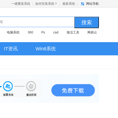
一键重装系统
|
如何安装系统？
|
最新系统
|
网站导航
电脑系统
360
Ps
cad
激活工具
网易云
我的世界
office
win10
证书过期
WPS
autoCAD2014
cad2014
Win10
qq浏览器
远程
IT资讯
Win8系统
U盘
dw
PHOTOSHOP
Windows10
photoshop
系统
华为
21390
xp
网卡
Ps2019
 cs6
Win10激活
设置u盘
电脑系统下载
cad2018
33
安卓模拟器
局域网
戴尔笔记本
office
D
photoshop
家庭版
office2010
专业版
备份系统
PDF压缩
win10激活
AI
ps
镜像
迅雷
winrar
au
大白菜
pr
PR
windows
USB驱动
MSVCP
解压
winra
虚拟机
cad
双系统安装
系统激活工具
win8
会声会影
频
Adobe Premiere Pro
Analyzer
team
远程