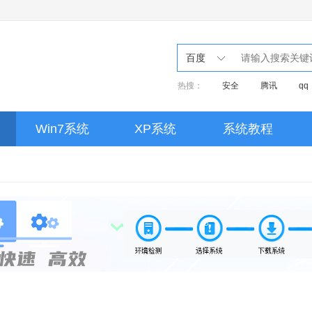
百度
热搜：
安全
腾讯
qq
音乐
win7
xp原版
ip
kms
许可证
2007
Win7系统
XP系统
系统教程
控制
激活
UEFI
u盘
Windows8
鸿蒙
cad2010
Ps字体
Ps
ps
谷歌浏览器
ultra
office2016
CAD
CA
Photoshop
Office激活
驱动
excel
迅雷
server 2012
腾讯会议
vm
AI
dw
ACCESS
视频剪辑
adobe
视