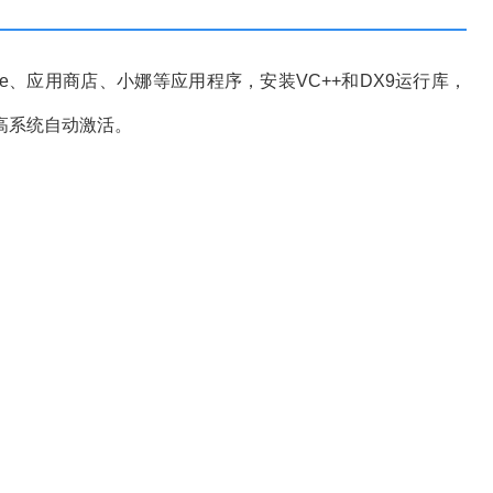
共享
Ccleaner
Pho
WIN10.gho
魔兽
魔
adobe
PDF
扫描
ge、应用商店、小娜等应用程序，安装VC++和DX9运行库，
win11
office 2010
Adobe
cs6
1909
高系统自动激活。
版
wps
激活码
wind
Java
密码
向日葵
Win10纯净版
gho
IE
CAD2019
ai
AutoC
endnote
CPU-Z
RA
磁盘
audacity
一键
破解
文字转语音
联
ghost
adv
最新
死机
mathtype
offic
Adobe
Windows 11
码
系统密码
格式工厂
studio
deepin
mac