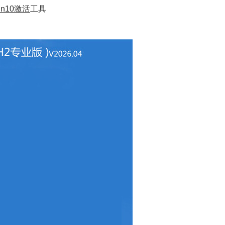
in10激活
工具
维导图
Xmind
dnf
A
相机
2d
Windows 1
win10破解
wall
wall
nba
系统备份
我的
studio
Au
云计价平台
投屏
pre
premiere
solid
电脑健康
电脑
AutoCAD 2018
谷歌
游戏平台
苹果
servi
photoshop
camtasia
pro
csgo
计算
VMWare FUSION
outloo
图
Cad2010
装机大师
snmp
mind
Camtasi
预览体验计划
0x000007
系统盘
win7纯净
vc
CAD2018
CAF
20h