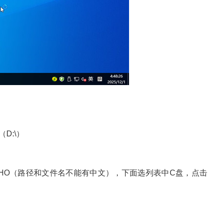
Adobe Photoshop
WIN1
barten
bar
win
WIN7
截图软件
字体
uc浏览器
浏览器
淘
ssd
重装系统
文件恢
DW
Dream
cs
LTSC
爱奇艺
输入法
联想win10系统
免激活
小马
软碟通
km
BootCamp
2012 r2
axure
Diskgenius
D:\）
迅雷影音
disk
win2
NET3.5
使命召唤
te
onekey
windows运行库
604.GHO（路径和文件名不能有中文），下面选列表中C盘，点击
Windows2008r2
教程
PHOTO
安卓系统
of
win10纯净版
神龙
pycharm
pycharm
B