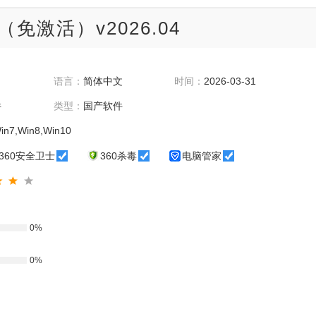
teamviewer
KMS
苹
（免激活）v2026.04
eps
cpu
cpu-z
游戏
Visio
极速
word
YY
金士顿U盘
语言：
简体中文
时间：
2026-03-31
PDF
植物大战僵尸
gpu
windows
WIN
件
类型：
国产软件
Windows激活
纯净版
in7,Win8,Win10
助手
笔记本电脑
压缩软
360安全卫士
360杀毒
电脑管家
转word
解压
cad2021
deep
java
虚拟机
分区
OFFICE
网卡驱
记本
硬盘检测
fx
SW
0%
solidworks
美图秀秀
老毛桃
游戏
dream
0%
RAR
edge
U盘启动
精简版
浩辰cad
ppt
CAD2008
flash
msv