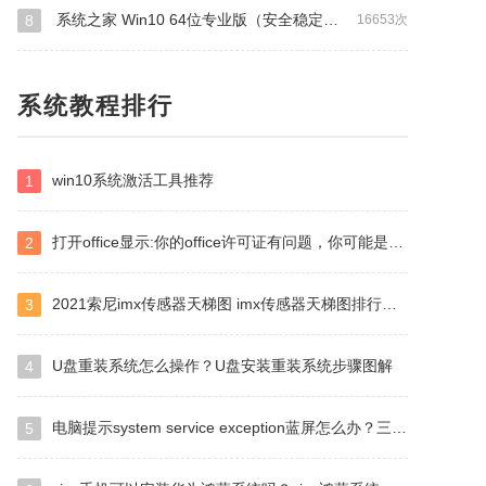
REAPER
微pe
note
图片查看器
adobe acrobat
系统之家 Win10 64位专业版（安全稳定）v2024.05
8
16653次
软件
联想小新
视频播放器
恒星播放器
access
文字识别
onedrive
R软件
pe
vantage
U盘检
server 2012
服务器系统
2012
server_2012
系统教程排行
r
designer
录屏
超级终端
暴风影音
winrar
缩软件
u盘
U盘
vista
企业
eclipse
五笔
Microsoft Visio
corl
microsoft
dll
打印机驱动
win10系统激活工具推荐
1
软件
diskgen
diskgenius
启动盘
企业版
br
32
会声会影
au
中国
EXCEL
qq音乐
打开office显示:你的office许可证有问题，你可能是盗版软件的受害者怎么办？
2
office2019
lol
英雄联盟
睡眠
directx修复工具
优启通
mac安装
校验
装系统
phpstudy
2021索尼imx传感器天梯图 imx传感器天梯图排行榜2021
3
PR
Office
Google浏览器
vcruntime140_1.dll
内存检测
红警
cdr
W7
dwg
solidwork
U盘重装系统怎么操作？U盘安装重装系统步骤图解
4
微软
Microsoft
Microsoft office
Ultraiso
64位
ps2022
win10 u盘
realtek
realtek
压缩
好
nexus
nexus
ae
IE浏览器
IE浏览器
戴尔
电脑提示system service exception蓝屏怎么办？三种方法解决！
5
linux
腾讯视频
惠普
恢复
微PE
微PE
aster
win10管理员权限
Photoshop
XMIND
思