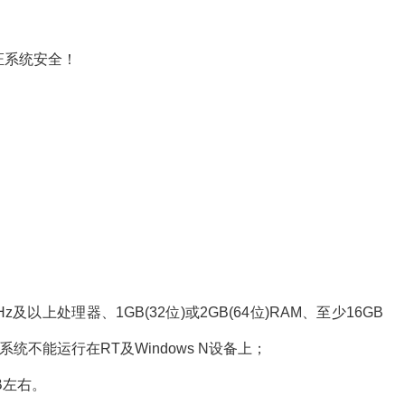
corelDRAW
证件照
IP地址
zip
win10
虚拟
低格
识别
证系统安全！
测
连点
21H2
深度
亿图
大势至
designe
fiddler
视频压缩
压
输入法
sniffer
python
c++
点击
数据恢复
vmware
Adobe Illustrator
ghost
office2019激活
draw
premi
格式化
phpstudy
Word
视频
win10计划
内存检测工具
excel
电子书
爱剪辑
以上处理器、1GB(32位)或2GB(64位)RAM、至少16GB
rar
迅捷
VMware
不能运行在RT及Windows N设备上；
压
coreldraw
学习通
work
编程软件
work
B左右。
project
mor
2010