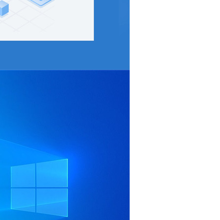
小米8
石大师
硬盘安
AUTO cad
VMWARE
歌曲下载
WINRAR
acdsee
pdf软件
cad
3DMark06
CAD 2007
字体
打字练习
22
管
Microsoft Edge
制作
神州
相册
CAD字体
windows media
sketch
dreamweaver
打印机
启动盘
PE工具
福昕
罗技
CAD20
2016
USB
CPU
WIN10
workstation
ftp
硬盘分区
2022
server 2022
A
winscp
IDM
AD
E5
搜索
cam