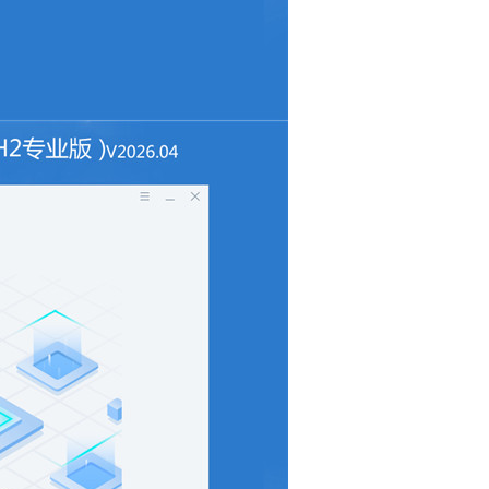
Word
解压缩
微软商
server
windows server 2016
爱思助手
电脑管家
3
pe系统
投屏
系统优
vc++
offic
加密
硕
vmware
管理系统
重装
黑云
Nero
Pr
看图
图片查看
iobit
Office 201
Easy
kali
steam下载
暴风
Sol
救者
viso
视频转换
2014
CAD2014
OC
WIN7
火绒
win8
Windows 7
排版
精
framework 4.0
.net framework 
adobe全家桶
u盘工具
镜像
朋友圈
AUTOC