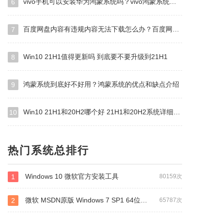
vivo手机可以安装华为鸿蒙系统吗？vivo鸿蒙系统怎么申请？
6
DB
QQ影音
PHOTOSHOP
OA
广联达
相机
0
DISK
eagle
办公软件
浩辰CAD
editplus
百度网盘内容有违规内容无法下载怎么办？百度网盘内容有违规内容无法下载解决办法
7
paper
cdr
OFFICE 2016
CAD2007
老毛桃
软件管家
百度网盘
pdf阅读器
哔哩哔哩
visual
Win10 21H1值得更新吗 到底要不要升级到21H1
8
转PDF
win7
管理
身份
企业版
清理
系统
闪客
硕思闪客
启动
dll修复工具
鸿蒙系统到底好不好用？鸿蒙系统的优点和缺点介绍
9
安全
酷狗
win2008
VMware
微信
微信
office 2021
winRAR
视频播放
联想系统
mac
ce
一键GHOST
acrobat
ccleaner
系统U盘
Win10 21H1和20H2哪个好 21H1和20H2系统详细对比
10
备份还原
origin
wallpaper
蓝牙
蓝牙驱动
Adobe Photoshop
Office
adobe reader
VMW
热门系统总排行
k
草图大师
Photoshop cs6
star
spss
Cad看
Sol
五笔
win10家庭版激活
Defender
flash
a
赤兔
腾讯
腾讯视频
dll
fl
文件恢复
Windows 10 微软官方安装工具
1
80159次
09
股市
电脑温度
su
von
刻录
密钥
dev
qu
倒计时
LR
grammarly
微软 MSDN原版 Windows 7 SP1 64位专业版 ISO镜像 (Win7 64位)
2
65787次
2
放大镜
magic
放大
dsc
办公
WORD