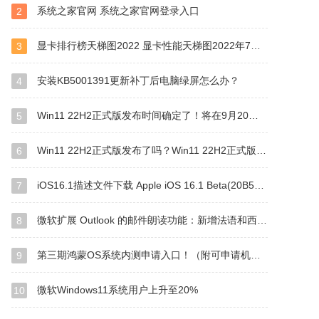
系统之家官网 系统之家官网登录入口
2
显卡排行榜天梯图2022 显卡性能天梯图2022年7月版
3
安装KB5001391更新补丁后电脑绿屏怎么办？
4
Win11 22H2正式版发布时间确定了！将在9月20日推送更新！
5
Win11 22H2正式版发布了吗？Win11 22H2正式版什么时候发布？
6
iOS16.1描述文件下载 Apple iOS 16.1 Beta(20B5045d) 描述性文件下载
7
微软扩展 Outlook 的邮件朗读功能：新增法语和西班牙语，通过聆听阅读邮件
8
第三期鸿蒙OS系统内测申请入口！（附可申请机型）
9
微软Windows11系统用户上升至20%
10