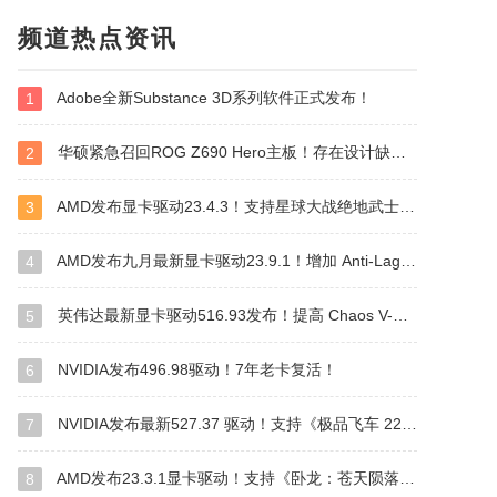
频道热点资讯
Adobe全新Substance 3D系列软件正式发布！
1
华硕紧急召回ROG Z690 Hero主板！存在设计缺陷！
2
AMD发布显卡驱动23.4.3！支持星球大战绝地武士：幸存者（附更新日志及下载地址）
3
AMD发布九月最新显卡驱动23.9.1！增加 Anti-Lag+ 和 HYPR-RX 新特性
4
英伟达最新显卡驱动516.93发布！提高 Chaos V-Ray 6 for 3ds Max 的性能 创造出色的视觉效果
5
NVIDIA发布496.98驱动！7年老卡复活！
6
NVIDIA发布最新527.37 驱动！支持《极品飞车 22：不羁》和《漫威暗夜之子》
7
AMD发布23.3.1显卡驱动！支持《卧龙：苍天陨落》和《光环：无限》
8