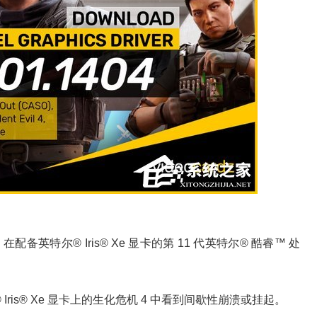
1） 在配备英特尔® Iris® Xe 显卡的第 11 代英特尔® 酷睿™ 处
ris® Xe 显卡上的生化危机 4 中看到间歇性崩溃或挂起。