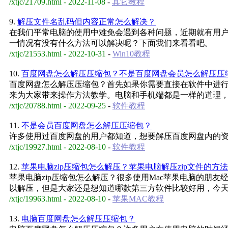
/xtjc/21709.html - 2022-11-08
-
其它教程
9.
解压文件名乱码但内容正常怎么解决？
在我们平常电脑的使用中难免会遇到各种问题，近期就有用
一情况有没有什么方法可以解决呢？下面我们来看看吧。
/xtjc/21553.html - 2022-10-31
-
Win10教程
10.
百度网盘怎么解压压缩包？不是百度网盘会员怎么解压压
百度网盘怎么解压压缩包？首先如果你需要直接在软件中进
来为大家带来操作方法教学。电脑和手机端都是一样的道理
/xtjc/20788.html - 2022-09-25
-
软件教程
11.
不是会员百度网盘怎么解压压缩包？
许多使用过百度网盘的用户都知道，想要解压百度网盘内的
/xtjc/19927.html - 2022-08-10
-
软件教程
12.
苹果电脑zip压缩包怎么解压？苹果电脑解压zip文件的方法
苹果电脑zip压缩包怎么解压？很多使用Mac苹果电脑的朋
以解压，但是大家还是想知道哪款第三方软件比较好用，今
/xtjc/19963.html - 2022-08-10
-
苹果MAC教程
13.
电脑百度网盘怎么解压压缩包？