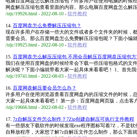
电脑百度网盘怎么解压压缩包？许多用户在使用电脑的时候
网盘解压压缩包查看里面的内容。那么电脑百度网盘怎么解
/xtjc/19926.html - 2022-08-10
-
软件教程
14.
百度网盘怎么免费解压压缩包？
现在许多用户在存储一些大的文件或者多个文件夹的时候，
需要会员。那么百度网盘怎么免费解压压缩包呢？下面小编
/xtjc/19925.html - 2022-08-10
-
软件教程
15.
百度网盘怎么解压压缩包 不用会员解压百度网盘压缩包方
我们在使用百度网盘的时候经常会下载一些压缩包格式的文
解决呢？下面小编就带着大家一起具体来看看吧！ 1、首先我
/xtjc/19741.html - 2022-08-03
-
软件教程
16.
百度网盘解压要会员怎么办？
许多用户在使用浏览器查看百度网盘内的压缩文件的时候，
大家一起具体来看看吧！ 第一步：百度网盘网页版，点击客
/xtjc/19666.html - 2022-08-02
-
软件教程
17.
7z自解压文件怎么制作？7Zip创建自解压可执行文件教程
有一些朋友下载软件的时候发现exe程序图标写着7Z，不是软件
自释放程序，大家想了解7z自解压文件怎么制作，那么下面