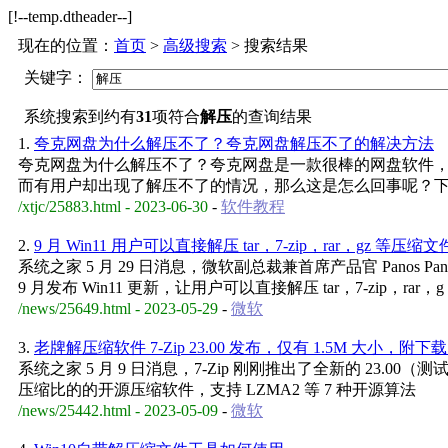
[!--temp.dtheader--]
现在的位置：
首页
>
高级搜索
> 搜索结果
关键字：
系统搜索到约有
31
项符合
解压
的查询结果
1.
夸克网盘为什么解压不了？夸克网盘解压不了的解决方法
夸克网盘为什么解压不了？夸克网盘是一款很棒的网盘软件
而有用户却出现了解压不了的情况，那么这是怎么回事呢？
/xtjc/25883.html - 2023-06-30
-
软件教程
2.
9 月 Win11 用户可以直接解压 tar，7-zip，rar，gz 等压缩
系统之家 5 月 29 日消息，微软副总裁兼首席产品官 Panos Pa
9 月发布 Win11 更新，让用户可以直接解压 tar，7-zip，rar，g
/news/25649.html - 2023-05-29
-
微软
3.
老牌解压缩软件 7-Zip 23.00 发布，仅有 1.5M 大小，附下
系统之家 5 月 9 日消息，7-Zip 刚刚推出了全新的 23.00（测
压缩比的的开源压缩软件，支持 LZMA2 等 7 种开源算法
/news/25442.html - 2023-05-09
-
微软