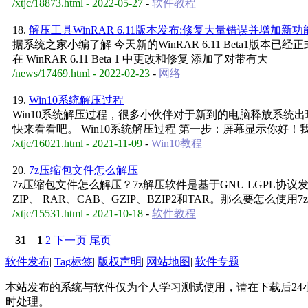
/xtjc/18873.html - 2022-05-27
-
软件教程
18.
解压工具WinRAR 6.11版本发布:修复大量错误并增加新功
据系统之家小编了解 今天新的WinRAR 6.11 Beta1版本已经正
在 WinRAR 6.11 Beta 1 中更改和修复 添加了对带有大
/news/17469.html - 2022-02-23
-
网络
19.
Win10系统解压过程
Win10系统解压过程，很多小伙伴对于新到的电脑释放系
快来看看吧。 Win10系统解压过程 第一步：屏幕显示你好！
/xtjc/16021.html - 2021-11-09
-
Win10教程
20.
7z压缩包文件怎么解压
7z压缩包文件怎么解压？7z解压软件是基于GNU LGPL
ZIP、 RAR、CAB、GZIP、BZIP2和TAR。那么要怎么使
/xtjc/15531.html - 2021-10-18
-
软件教程
31
1
2
下一页
尾页
软件发布
|
Tag标签
|
版权声明
|
网站地图
|
软件专题
本站发布的系统与软件仅为个人学习测试使用，请在下载后24
时处理。