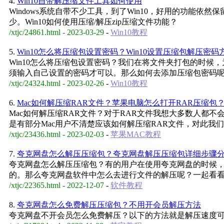
4.
Win10自带解压缩文件工具如何使用
Windows系统自带不少工具，到了Win10，好用的功能依
少。Win10如何使用压缩/解压zip压缩文件功能？
/xtjc/24861.html - 2023-03-29
-
Win10教程
5.
Win10怎么将压缩包设置密码？Win10设置压缩包解压密码
Win10怎么将压缩包设置密码？我们在将文件夹打包的时
须输入自己设置的密码才可以。那么如何去添加压缩包密码
/xtjc/24324.html - 2023-02-26
-
Win10教程
6.
Mac如何解压缩RAR文件？苹果电脑怎么打开RAR压缩包
Mac如何解压缩RAR文件？对于RAR文件我想大多数人都不
是有部分Mac用户不清楚应该如何解压缩RAR文件，对此我
/xtjc/23436.html - 2023-02-03
-
苹果MAC教程
7.
夸克网盘怎么解压压缩包？夸克网盘解压压缩包详细步骤
夸克网盘怎么解压压缩包？有的用户在使用夸克网盘的时候
的。那么夸克网盘软件中怎么去进行文件的解压呢？一起看
/xtjc/22365.html - 2022-12-07
-
软件教程
8.
夸克网盘怎么免费解压压缩包？不用开会员解压方法
夸克网盘不开会员怎么免费解压？以下的方法就是解压速度