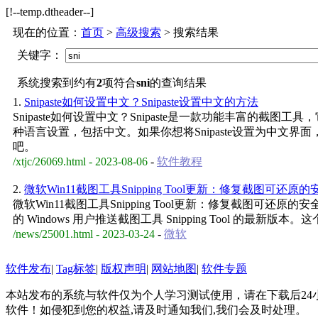
[!--temp.dtheader--]
现在的位置：
首页
>
高级搜索
> 搜索结果
关键字：
系统搜索到约有
2
项符合
sni
的查询结果
1.
Snipaste如何设置中文？Snipaste设置中文的方法
Snipaste如何设置中文？Snipaste是一款功能丰富的截
种语言设置，包括中文。如果你想将Snipaste设置为中文
吧。
/xtjc/26069.html - 2023-08-06
-
软件教程
2.
微软Win11截图工具Snipping Tool更新：修复截图可还原
微软Win11截图工具Snipping Tool更新：修复截图可还原的
的 Windows 用户推送截图工具 Snipping Tool 的最
/news/25001.html - 2023-03-24
-
微软
软件发布
|
Tag标签
|
版权声明
|
网站地图
|
软件专题
本站发布的系统与软件仅为个人学习测试使用，请在下载后2
软件！如侵犯到您的权益,请及时通知我们,我们会及时处理。