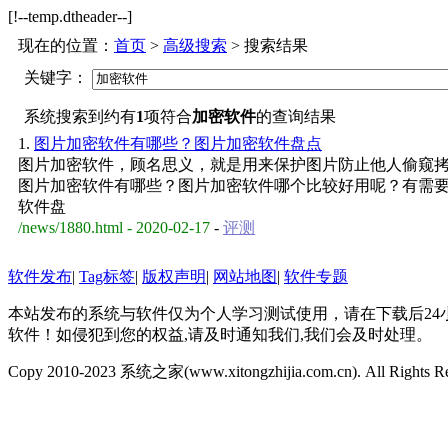
[!--temp.dtheader--]
现在的位置：
首页
>
高级搜索
> 搜索结果
关键字：
系统搜索到约有
1
项符合
加密软件
的查询结果
1.
图片加密软件有哪些？图片加密软件盘点
图片加密软件，顾名思义，就是用来保护图片防止他人偷窥
图片加密软件有哪些？图片加密软件哪个比较好用呢？有需
软件盘
/news/1880.html - 2020-02-17
-
评测
软件发布
|
Tag标签
|
版权声明
|
网站地图
|
软件专题
本站发布的系统与软件仅为个人学习测试使用，请在下载后2
软件！如侵犯到您的权益,请及时通知我们,我们会及时处理。
Copy 2010-2023 系统之家(www.xitongzhijia.com.cn). All Rights R