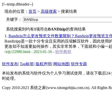
[!--temp.dtheader--]
现在的位置：
首页
>
高级搜索
> 搜索结果
关键字：
系统搜索到约有
1
项符合
BANDizip
的查询结果
1.
Bandizip怎么更改预览文件数量限制？Bandizip更改预
Bandizipp是一款十分专业且实用的压缩解压软件，因
更改却不知道要如何操作，其实非常简单，下面就和小编一
/xtjc/22980.html - 2023-01-16
-
软件教程
软件发布
|
Tag标签
|
版权声明
|
网站地图
|
软件专题
本站发布的系统与软件仅为个人学习测试使用，请在下载后24
时处理。
Copy 2010-2023 系统之家(www.xitongzhijia.com.cn). All Rights R