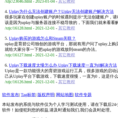
/xtjc/23046.html - 2023-01-04
-
其它教程
4.
Uplay为什么无法创建账户？Uplay无法创建账户解决方法
很多玩家在创建uplay账户的时候遇到提示“无法创建账户，
该是因为uplay与服务器连接不稳导致的，下面我们就来看看
/xtjc/16128.html - 2021-12-01
-
其它教程
5.
Uplay购买的游戏怎么和Steam关联？
uplay是育碧公司独创的游戏平台，那就有用户问了uplay上
就给大家分享一下把uplay的游戏放到steam的办法。
/xtjc/16127.html - 2021-12-01
-
其它教程
6.
Uplay下载速度太慢怎么办 Uplay下载速度一直为0解决方法
Uplay是一款功能强大的育碧游戏运行工具，很多游戏的启
己从Uplay平台下载游戏，下载速度很慢，一直为0，这是
/xtjc/16126.html - 2021-12-01
-
其它教程
软件发布
|
Tag标签
|
版权声明
|
网站地图
|
软件专题
本站发布的系统与软件仅为个人学习测试使用，请在下载后2
软件！如侵犯到您的权益,请及时通知我们,我们会及时处理。