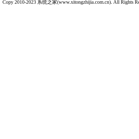
Copy 2010-2023 系统之家(www.xitongzhijia.com.cn). All Rights R