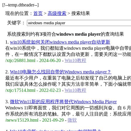
[!--temp.dtheader--]
现在的位置：
首页
>
高级搜索
> 搜索结果
关键字：
系统搜索到约有
3
项符合
windows media player
的查询结果
1.
win10系统如何关闭windows media player自动更新
在win10系统中，我们都知道windows media player电脑中自带
件，在一般情况下都默认设置为自动更新，需要关闭这一功
/xtjc/26881.html - 2024-06-20
-
Win10教程
2.
Win10电脑怎么找回自带的Windows media player？
最近有不少用户，在重装了电脑之后却发现了自己的电脑上的window
我们应该具体怎么操作呢？其实方法非常简单，下面小编就带着大家一
/xtjc/17514.html - 2022-02-23
-
Win10教程
3.
微软Win11新的应用程序将替代Windows Media Player
Windows 11即将面世，我们对它周围的一切感到兴奋。自
作系统的所有消息的笔触。其中，最引人注目的是：系统应
/news/15129.html - 2021-09-29
-
微软