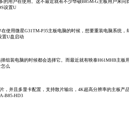
常多的用户在使用。这不最近就有不少华硕B85M-G主板用户来
OS设置U
小伙伴在使用微星G31TM-P35主板电脑的时候，想要重装电脑系统
设置U盘启动
选择组装电脑的时候都会选择它。而最近就有映泰H61MHB主板
看怎么
U散热片，并且多显卡配置，支持散片输出，4K超高分辨率的主板
85-HD3