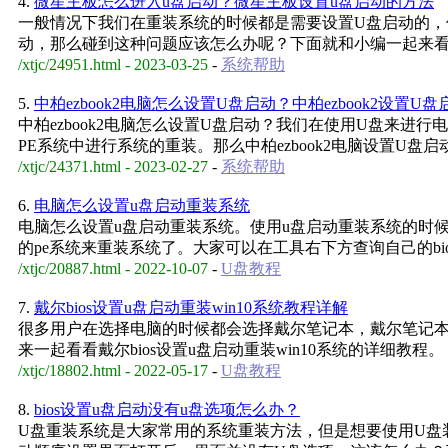
4.
微星主板怎么进入u盘启动？微星主板设置u盘启动的方法
一般情况下我们在重装系统的时候都是需要设置U盘启动的，
动，那么碰到这种问题应该怎么办呢？下面就和小编一起来
/xtjc/24951.html - 2023-03-25
-
系统帮助
5.
中柏ezbook2电脑怎么设置U盘启动？中柏ezbook2设置U
中柏ezbook2电脑怎么设置U盘启动？我们在使用U盘来
PE系统中进行系统的重装。那么中柏ezbook2电脑设置U盘启
/xtjc/24371.html - 2023-02-27
-
系统帮助
6.
电脑怎么设置u盘启动重装系统
电脑怎么设置u盘启动重装系统。使用u盘启动重装系统的时
的pe系统来重装系统了。大家可以在工具右下方查询自己的bio
/xtjc/20887.html - 2022-10-07
-
U盘教程
7.
戴尔bios设置u盘启动重装win10系统教程详解
很多用户在选择电脑的时候都会选择戴尔笔记本，戴尔笔记本
来一起看看戴尔bios设置u盘启动重装win10系统的详细教程。
/xtjc/18802.html - 2022-05-17
-
U盘教程
8.
bios设置u盘启动没有u盘选项怎么办？
U盘重装系统是大家常用的系统重装方法，但是想要使用U盘装