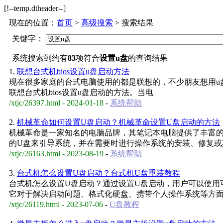
[!--temp.dtheader--]
现在的位置：
首页
>
高级搜索
> 搜索结果
关键字：
系统搜索到约有
83
项符合
设置u盘
的查询结果
1.
联想台式机bios设置u盘启动方法
现在很多家庭的台式电脑使用的都是联想的，不少朋友想用u盘
联想台式机bios设置u盘启动的方法。当电
/xtjc/26397.html - 2024-01-18
-
系统帮助
2.
机械革命如何设置U盘启动？机械革命设置U盘启动的方法
机械革命是一家知名的电脑品牌，其笔记本电脑提供了丰富的
的U盘来引导系统，并在需要时进行操作系统的安装、修复或
/xtjc/26163.html - 2023-08-19
-
系统帮助
3.
台式机怎么设置U盘启动？台式机U盘重装教程
台式机怎么设置U盘启动？通过设置U盘启动，用户可以使用
它对于解决启动问题、格式化硬盘、携带个人操作系统等方
/xtjc/26119.html - 2023-07-06
-
U盘教程