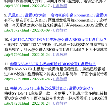
动顺序设置界面打开后，里面并没有U盘选项，这该怎么办？
/xtjc/18801.html - 2022-05-17
-
U盘教程
9.
凤凰BIOS设置U盘为第一启动项的步骤 PhoenixBIOS设
有不少朋友开机进入BIOS界面后发现写着PhoenixBIO
骤，今天系统之家小编就来给朋友们讲讲PhoenixBIOS设置
/xtjc/18727.html - 2022-05-09
-
U盘教程
10.
七彩虹C.A780T D3 V19主板怎么进入BIOS设置U盘启动？
七彩虹C.A780T D3 V19主板可以说是一款比较老的
脑系统了，那么怎么进入BIOS设置U盘启动呢？下面小编就
/xtjc/17260.html - 2022-01-24
-
U盘教程
11.
华擎N68-VS3 FX主板如何通过BIOS设置U盘启动？
华擎N68-VS3 FX主板是一款拥有超值稳定性，虽然已
过BIOS设置U盘启动呢？其实方法非常简单，下面小编就带
/xtjc/17259.html - 2022-01-24
-
U盘教程
12.
梅捷SY-I5G41-L主板怎么通过BIOS设置U盘启动？
梅捷SY-I5G41-L主板是一款十分耐用，可以说非常多的
置U盘启动呢？下面小编就带着大家一起来看看吧！ BIOS设
/xtjc/17258.html - 2022-01-24
-
U盘教程