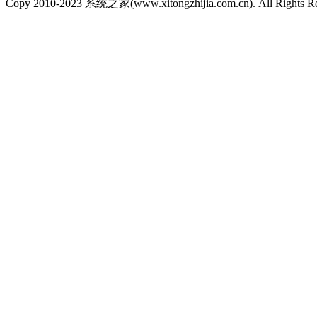
Copy 2010-2023 系统之家(www.xitongzhijia.com.cn). All Rights R