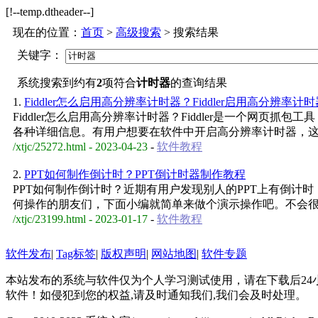
[!--temp.dtheader--]
现在的位置：
首页
>
高级搜索
> 搜索结果
关键字：
系统搜索到约有
2
项符合
计时器
的查询结果
1.
Fiddler怎么启用高分辨率计时器？Fiddler启用高分辨率计
Fiddler怎么启用高分辨率计时器？Fiddler是一个网页
各种详细信息。有用户想要在软件中开启高分辨率计时器，
/xtjc/25272.html - 2023-04-23
-
软件教程
2.
PPT如何制作倒计时？PPT倒计时器制作教程
PPT如何制作倒计时？近期有用户发现别人的PPT上有倒计
何操作的朋友们，下面小编就简单来做个演示操作吧。不会
/xtjc/23199.html - 2023-01-17
-
软件教程
软件发布
|
Tag标签
|
版权声明
|
网站地图
|
软件专题
本站发布的系统与软件仅为个人学习测试使用，请在下载后2
软件！如侵犯到您的权益,请及时通知我们,我们会及时处理。