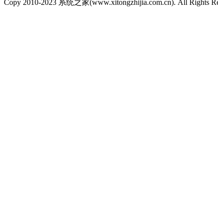
Copy 2010-2023 系统之家(www.xitongzhijia.com.cn). All Rights R