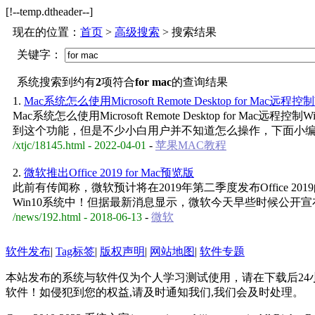
[!--temp.dtheader--]
现在的位置：
首页
>
高级搜索
> 搜索结果
关键字：
系统搜索到约有
2
项符合
for mac
的查询结果
1.
Mac系统怎么使用Microsoft Remote Desktop for Mac远程
Mac系统怎么使用Microsoft Remote Desktop for M
到这个功能，但是不少小白用户并不知道怎么操作，下面小编就
/xtjc/18145.html - 2022-04-01
-
苹果MAC教程
2.
微软推出Office 2019 for Mac预览版
此前有传闻称，微软预计将在2019年第二季度发布Office 
Win10系统中！但据最新消息显示，微软今天早些时候公开宣布正式推出
/news/192.html - 2018-06-13
-
微软
软件发布
|
Tag标签
|
版权声明
|
网站地图
|
软件专题
本站发布的系统与软件仅为个人学习测试使用，请在下载后2
软件！如侵犯到您的权益,请及时通知我们,我们会及时处理。