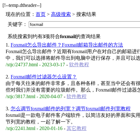
[!--temp.dtheader--]
现在的位置：
首页
>
高级搜索
> 搜索结果
关键字：
系统搜索到约有
3
项符合
foxmail
的查询结果
1.
Foxmail怎么导出邮件？Foxmail邮箱导出邮件的方法
Foxmail怎么导出邮件？近期有foxmail用户在对自己的邮箱
中，我们可以选择将邮件导出到电脑中进行保存，并且可以
/xtjc/24737.html - 2023-03-17
-
软件教程
2.
Foxmail邮件过滤器怎么设置？
由于每天往来的邮件非常多，且各种各样，甚至当中还会有
些对我们并没有需要的垃圾邮件。那么，Foxmail邮件过滤器
/xtjc/3817.html - 2020-04-07
-
软件教程
3.
怎么调节foxmail邮件的列宽？调节foxmail邮件列宽教程
foxmail是一款电子邮件客户端软件，以简洁友好的界面和实用体
节列宽的教程，一起了解一下。
/xtjc/2241.html - 2020-01-16
-
其它教程