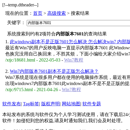
[!--temp.dtheader--]
现在的位置：
首页
>
高级搜索
> 搜索结果
关键字：
系统搜索到约有
2
项符合
内部版本7601
的查询结果
1.
此windows副本不是正版7601怎么解决 怎么解决win7 内部
最近有Win7的用户反映电脑一直提示内部版本7601 此Win
色换完没用自己换回来，不胜其烦，下面小编给大家介绍win7
/xtjc/18681.html - 2022-05-03
-
Win7教程
2.
Win7内部版本7601副本不是正版怎么解决？
Win7系统是现在很多用户都在使用的电脑操作系统，最近有用
出现windows7内部版本7601此windows副本不是不是
/xtjc/9715.html - 2021-04-26
-
Win7教程
软件发布
|
Tag标签
|
版权声明
|
网站地图
|
软件专题
本站发布的系统与软件仅为个人学习测试使用，请在下载后2
软件！如侵犯到您的权益,请及时通知我们,我们会及时处理。