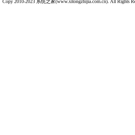
Copy 2010-2023 系统之家(www.xitongzhijia.com.cn). All Rights R