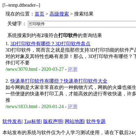
[!--temp.dtheader--]
现在的位置：
首页
>
高级搜索
> 搜索结果
关键字：
系统搜索到约有
2
项符合
打印软件
的查询结果
1.
3D打印软件有哪些？3D打印软件盘点
3D打印软件，简而言之就是指那些支持3D打印功能的软件产
对的对象及其特性也略有差异！那么，3D打印软件有哪些？
伴们可不要
/news/3070.html - 2020-03-27
-
评测
2.
快递单打印软件有哪些？快递单打印软件大全
如今网购是大家非常喜欢的一种购物方式，网购的火爆也催
一些便捷的快递单打印工具，才能高效的进行寄收快递，许
推
/news/1833.html - 2020-01-24
-
评测
软件发布
|
Tag标签
|
版权声明
|
网站地图
|
软件专题
本站发布的系统与软件仅为个人学习测试使用，请在下载后2