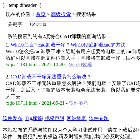
[!--temp.dtheader--]
现在的位置：
首页
>
高级搜索
> 搜索结果
关键字：
系统搜索到约有
2
项符合
CAD卸载
的查询结果
1.
Win10怎么把cad卸载干净？Win10彻底卸载cad的方法
Win10怎么把cad卸载干净？近期有用户想要将电脑上的ca
我们可以直接在源文件位置入手，直接将其卸载干净，话不
/xtjc/21181.html - 2022-10-20
-
Win10教程
2.
CAD卸载不干净无法重装怎么解决？
CAD卸载不干净无法重装怎么解决？我们电脑上安装了CA
干净，之后又下了新的版本安装就会无法安装。所以我们要
人工去
/xtjc/10711.html - 2021-05-21
-
软件教程
软件发布
|
Tag标签
|
版权声明
|
网站地图
|
软件专题
本站发布的系统与软件仅为个人学习测试使用，请在下载后2
软件！如侵犯到您的权益,请及时通知我们,我们会及时处理。